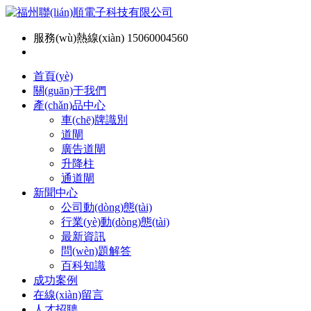
服務(wù)熱線(xiàn) 15060004560
首頁(yè)
關(guān)于我們
產(chǎn)品中心
車(chē)牌識別
道閘
廣告道閘
升降柱
通道閘
新聞中心
公司動(dòng)態(tài)
行業(yè)動(dòng)態(tài)
最新資訊
問(wèn)題解答
百科知識
成功案例
在線(xiàn)留言
人才招聘