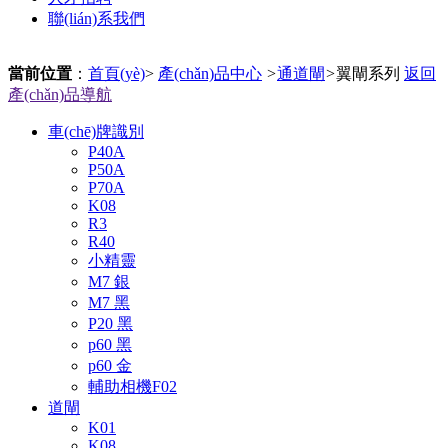
聯(lián)系我們
當前位置
：
首頁(yè)
>
產(chǎn)品中心
>
通道閘
>
翼閘系列
返回
產(chǎn)品導航
車(chē)牌識別
P40A
P50A
P70A
K08
R3
R40
小精靈
M7 銀
M7 黑
P20 黑
p60 黑
p60 金
輔助相機F02
道閘
K01
K08