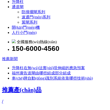
升降柱
通道閘
防撞擺閘系列
速通門(mén)系列
翼閘系列
開(kāi)門(mén)機
人行小門(mén)
全國服務(wù)熱線(xiàn)
150-6000-4560
推薦新聞
升降柱在無(wú)法實(shí)現伸縮的應急預案
福州廣告道閘由哪些組成部分組成
車(chē)牌自動(dòng)識別系統依靠哪些技術(shù)
推薦產(chǎn)品
/