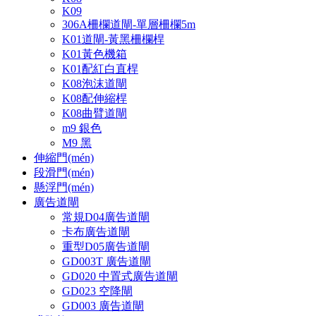
K09
306A柵欄道閘-單層柵欄5m
K01道閘-黃黑柵欄桿
K01黃色機箱
K01配紅白直桿
K08泡沫道閘
K08配伸縮桿
K08曲臂道閘
m9 銀色
M9 黑
伸縮門(mén)
段滑門(mén)
懸浮門(mén)
廣告道閘
常規D04廣告道閘
卡布廣告道閘
重型D05廣告道閘
GD003T 廣告道閘
GD020 中置式廣告道閘
GD023 空降閘
GD003 廣告道閘