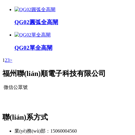
QG02圓弧全高閘
QG02單全高閘
1
2
3
>
福州聯(lián)順電子科技有限公司
微信公眾號
聯(lián)系方式
業(yè)務(wù)部：15060004560