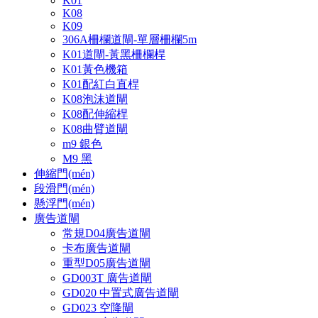
K01
K08
K09
306A柵欄道閘-單層柵欄5m
K01道閘-黃黑柵欄桿
K01黃色機箱
K01配紅白直桿
K08泡沫道閘
K08配伸縮桿
K08曲臂道閘
m9 銀色
M9 黑
伸縮門(mén)
段滑門(mén)
懸浮門(mén)
廣告道閘
常規D04廣告道閘
卡布廣告道閘
重型D05廣告道閘
GD003T 廣告道閘
GD020 中置式廣告道閘
GD023 空降閘