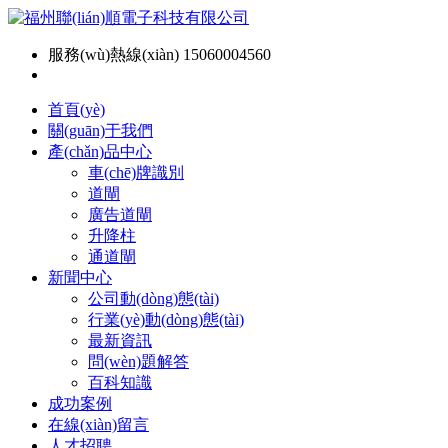
服務(wù)熱線(xiàn) 15060004560
首頁(yè)
關(guān)于我們
產(chǎn)品中心
車(chē)牌識別
道閘
廣告道閘
升降柱
通道閘
新聞中心
公司動(dòng)態(tài)
行業(yè)動(dòng)態(tài)
最新資訊
問(wèn)題解答
百科知識
成功案例
在線(xiàn)留言
人才招聘