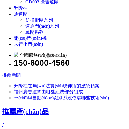
GD003 廣告道閘
升降柱
通道閘
防撞擺閘系列
速通門(mén)系列
翼閘系列
開(kāi)門(mén)機
人行小門(mén)
全國服務(wù)熱線(xiàn)
150-6000-4560
推薦新聞
升降柱在無(wú)法實(shí)現伸縮的應急預案
福州廣告道閘由哪些組成部分組成
車(chē)牌自動(dòng)識別系統依靠哪些技術(shù)
推薦產(chǎn)品
/