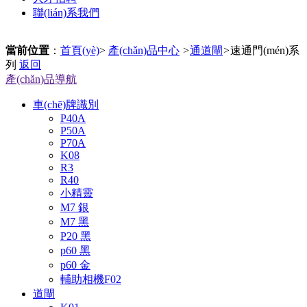
聯(lián)系我們
當前位置
：
首頁(yè)
>
產(chǎn)品中心
>
通道閘
>
速通門(mén)系
列
返回
產(chǎn)品導航
車(chē)牌識別
P40A
P50A
P70A
K08
R3
R40
小精靈
M7 銀
M7 黑
P20 黑
p60 黑
p60 金
輔助相機F02
道閘