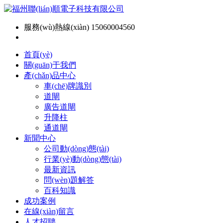
服務(wù)熱線(xiàn) 15060004560
首頁(yè)
關(guān)于我們
產(chǎn)品中心
車(chē)牌識別
道閘
廣告道閘
升降柱
通道閘
新聞中心
公司動(dòng)態(tài)
行業(yè)動(dòng)態(tài)
最新資訊
問(wèn)題解答
百科知識
成功案例
在線(xiàn)留言
人才招聘