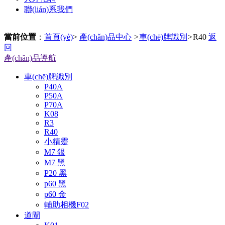
聯(lián)系我們
當前位置
：
首頁(yè)
>
產(chǎn)品中心
>
車(chē)牌識別
>
R40
返
回
產(chǎn)品導航
車(chē)牌識別
P40A
P50A
P70A
K08
R3
R40
小精靈
M7 銀
M7 黑
P20 黑
p60 黑
p60 金
輔助相機F02
道閘