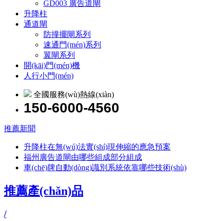
GD003 廣告道閘
升降柱
通道閘
防撞擺閘系列
速通門(mén)系列
翼閘系列
開(kāi)門(mén)機
人行小門(mén)
全國服務(wù)熱線(xiàn)
150-6000-4560
推薦新聞
升降柱在無(wú)法實(shí)現伸縮的應急預案
福州廣告道閘由哪些組成部分組成
車(chē)牌自動(dòng)識別系統依靠哪些技術(shù)
推薦產(chǎn)品
/