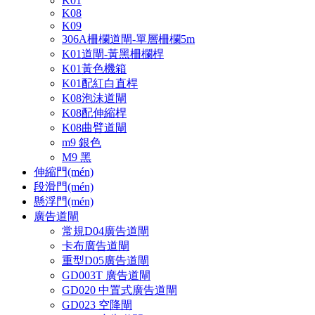
K01
K08
K09
306A柵欄道閘-單層柵欄5m
K01道閘-黃黑柵欄桿
K01黃色機箱
K01配紅白直桿
K08泡沫道閘
K08配伸縮桿
K08曲臂道閘
m9 銀色
M9 黑
伸縮門(mén)
段滑門(mén)
懸浮門(mén)
廣告道閘
常規D04廣告道閘
卡布廣告道閘
重型D05廣告道閘
GD003T 廣告道閘
GD020 中置式廣告道閘
GD023 空降閘