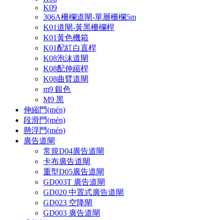
K09
306A柵欄道閘-單層柵欄5m
K01道閘-黃黑柵欄桿
K01黃色機箱
K01配紅白直桿
K08泡沫道閘
K08配伸縮桿
K08曲臂道閘
m9 銀色
M9 黑
伸縮門(mén)
段滑門(mén)
懸浮門(mén)
廣告道閘
常規D04廣告道閘
卡布廣告道閘
重型D05廣告道閘
GD003T 廣告道閘
GD020 中置式廣告道閘
GD023 空降閘
GD003 廣告道閘