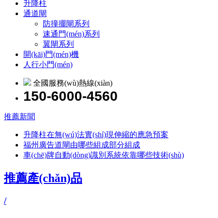
升降柱
通道閘
防撞擺閘系列
速通門(mén)系列
翼閘系列
開(kāi)門(mén)機
人行小門(mén)
全國服務(wù)熱線(xiàn)
150-6000-4560
推薦新聞
升降柱在無(wú)法實(shí)現伸縮的應急預案
福州廣告道閘由哪些組成部分組成
車(chē)牌自動(dòng)識別系統依靠哪些技術(shù)
推薦產(chǎn)品
/