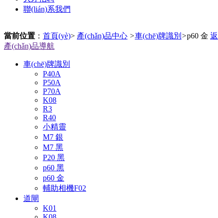
聯(lián)系我們
當前位置
：
首頁(yè)
>
產(chǎn)品中心
>
車(chē)牌識別
>
p60 金
返
產(chǎn)品導航
車(chē)牌識別
P40A
P50A
P70A
K08
R3
R40
小精靈
M7 銀
M7 黑
P20 黑
p60 黑
p60 金
輔助相機F02
道閘
K01
K08