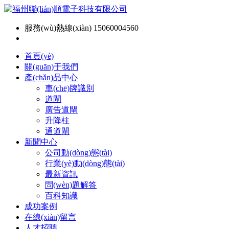
服務(wù)熱線(xiàn) 15060004560
首頁(yè)
關(guān)于我們
產(chǎn)品中心
車(chē)牌識別
道閘
廣告道閘
升降柱
通道閘
新聞中心
公司動(dòng)態(tài)
行業(yè)動(dòng)態(tài)
最新資訊
問(wèn)題解答
百科知識
成功案例
在線(xiàn)留言
人才招聘