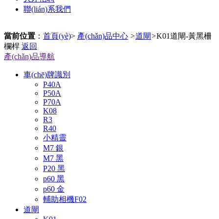
聯(lián)系我們
當前位置
：
首頁(yè)
>
產(chǎn)品中心
>
道閘
>
K01道閘-黃黑柵
欄桿
返回
產(chǎn)品導航
車(chē)牌識別
P40A
P50A
P70A
K08
R3
R40
小精靈
M7 銀
M7 黑
P20 黑
p60 黑
p60 金
輔助相機F02
道閘