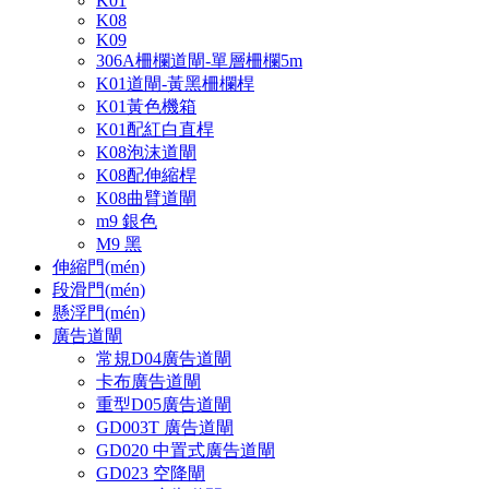
K01
K08
K09
306A柵欄道閘-單層柵欄5m
K01道閘-黃黑柵欄桿
K01黃色機箱
K01配紅白直桿
K08泡沫道閘
K08配伸縮桿
K08曲臂道閘
m9 銀色
M9 黑
伸縮門(mén)
段滑門(mén)
懸浮門(mén)
廣告道閘
常規D04廣告道閘
卡布廣告道閘
重型D05廣告道閘
GD003T 廣告道閘
GD020 中置式廣告道閘
GD023 空降閘