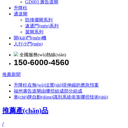
GD003 廣告道閘
升降柱
通道閘
防撞擺閘系列
速通門(mén)系列
翼閘系列
開(kāi)門(mén)機
人行小門(mén)
全國服務(wù)熱線(xiàn)
150-6000-4560
推薦新聞
升降柱在無(wú)法實(shí)現伸縮的應急預案
福州廣告道閘由哪些組成部分組成
車(chē)牌自動(dòng)識別系統依靠哪些技術(shù)
推薦產(chǎn)品
/