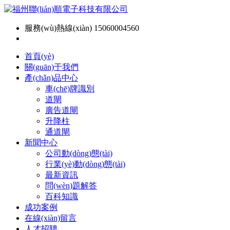
服務(wù)熱線(xiàn) 15060004560
首頁(yè)
關(guān)于我們
產(chǎn)品中心
車(chē)牌識別
道閘
廣告道閘
升降柱
通道閘
新聞中心
公司動(dòng)態(tài)
行業(yè)動(dòng)態(tài)
最新資訊
問(wèn)題解答
百科知識
成功案例
在線(xiàn)留言
人才招聘