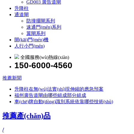
GD003 廣告道閘
升降柱
通道閘
防撞擺閘系列
速通門(mén)系列
翼閘系列
開(kāi)門(mén)機
人行小門(mén)
全國服務(wù)熱線(xiàn)
150-6000-4560
推薦新聞
升降柱在無(wú)法實(shí)現伸縮的應急預案
福州廣告道閘由哪些組成部分組成
車(chē)牌自動(dòng)識別系統依靠哪些技術(shù)
推薦產(chǎn)品
/