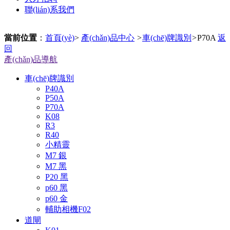
聯(lián)系我們
當前位置
：
首頁(yè)
>
產(chǎn)品中心
>
車(chē)牌識別
>
P70A
返
回
產(chǎn)品導航
車(chē)牌識別
P40A
P50A
P70A
K08
R3
R40
小精靈
M7 銀
M7 黑
P20 黑
p60 黑
p60 金
輔助相機F02
道閘