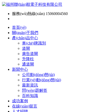
服務(wù)熱線(xiàn) 15060004560
首頁(yè)
關(guān)于我們
產(chǎn)品中心
車(chē)牌識別
道閘
廣告道閘
升降柱
通道閘
新聞中心
公司動(dòng)態(tài)
行業(yè)動(dòng)態(tài)
最新資訊
問(wèn)題解答
百科知識
成功案例
在線(xiàn)留言
人才招聘