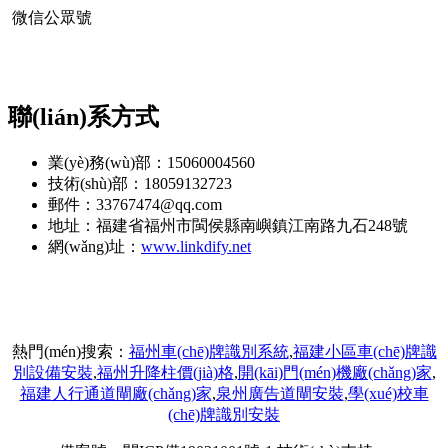
微信公眾號
聯(lián)系方式
業(yè)務(wù)部：15060004560
技術(shù)部：18059132723
郵件：33767474@qq.com
地址：福建省福州市閩侯縣南嶼鎮江南路九石248號
網(wǎng)址：
www.linkdify.net
熱門(mén)搜索：
福州車(chē)牌識別系統
,
福建小區車(chē)牌識
別設備安裝
,
福州升降柱價(jià)格
,
開(kāi)門(mén)機廠(chǎng)家
,
福建人行通道閘廠(chǎng)家
,
泉州廣告道閘安裝
,
學(xué)校車
(chē)牌識別安裝