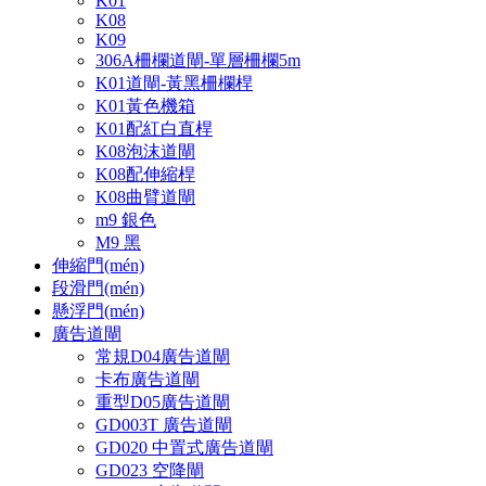
K01
K08
K09
306A柵欄道閘-單層柵欄5m
K01道閘-黃黑柵欄桿
K01黃色機箱
K01配紅白直桿
K08泡沫道閘
K08配伸縮桿
K08曲臂道閘
m9 銀色
M9 黑
伸縮門(mén)
段滑門(mén)
懸浮門(mén)
廣告道閘
常規D04廣告道閘
卡布廣告道閘
重型D05廣告道閘
GD003T 廣告道閘
GD020 中置式廣告道閘
GD023 空降閘