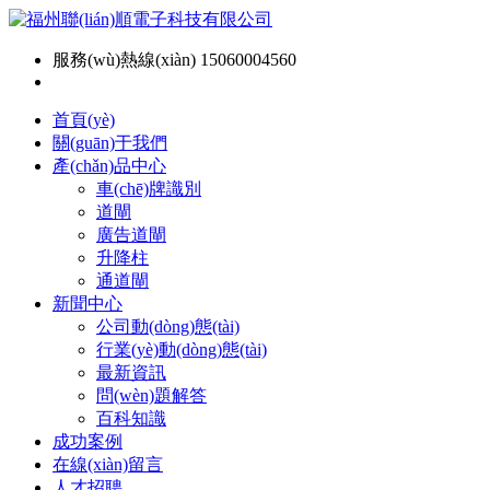
服務(wù)熱線(xiàn) 15060004560
首頁(yè)
關(guān)于我們
產(chǎn)品中心
車(chē)牌識別
道閘
廣告道閘
升降柱
通道閘
新聞中心
公司動(dòng)態(tài)
行業(yè)動(dòng)態(tài)
最新資訊
問(wèn)題解答
百科知識
成功案例
在線(xiàn)留言
人才招聘