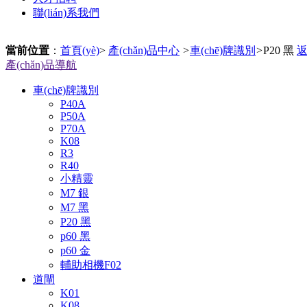
聯(lián)系我們
當前位置
：
首頁(yè)
>
產(chǎn)品中心
>
車(chē)牌識別
>
P20 黑
產(chǎn)品導航
車(chē)牌識別
P40A
P50A
P70A
K08
R3
R40
小精靈
M7 銀
M7 黑
P20 黑
p60 黑
p60 金
輔助相機F02
道閘
K01
K08