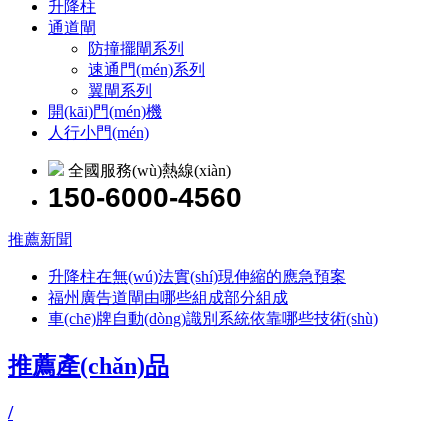
升降柱
通道閘
防撞擺閘系列
速通門(mén)系列
翼閘系列
開(kāi)門(mén)機
人行小門(mén)
全國服務(wù)熱線(xiàn)
150-6000-4560
推薦新聞
升降柱在無(wú)法實(shí)現伸縮的應急預案
福州廣告道閘由哪些組成部分組成
車(chē)牌自動(dòng)識別系統依靠哪些技術(shù)
推薦產(chǎn)品
/