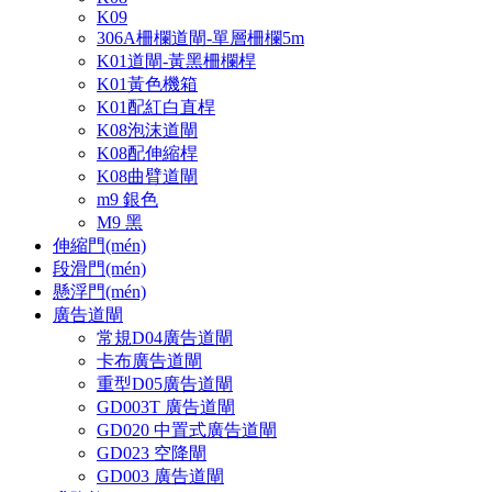
K09
306A柵欄道閘-單層柵欄5m
K01道閘-黃黑柵欄桿
K01黃色機箱
K01配紅白直桿
K08泡沫道閘
K08配伸縮桿
K08曲臂道閘
m9 銀色
M9 黑
伸縮門(mén)
段滑門(mén)
懸浮門(mén)
廣告道閘
常規D04廣告道閘
卡布廣告道閘
重型D05廣告道閘
GD003T 廣告道閘
GD020 中置式廣告道閘
GD023 空降閘
GD003 廣告道閘