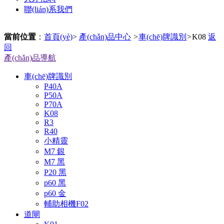
聯(lián)系我們
當前位置
：
首頁(yè)
>
產(chǎn)品中心
>
車(chē)牌識別
>
K08
返
回
產(chǎn)品導航
車(chē)牌識別
P40A
P50A
P70A
K08
R3
R40
小精靈
M7 銀
M7 黑
P20 黑
p60 黑
p60 金
輔助相機F02
道閘