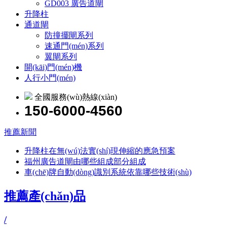
GD003 廣告道閘
升降柱
通道閘
防撞擺閘系列
速通門(mén)系列
翼閘系列
開(kāi)門(mén)機
人行小門(mén)
全國服務(wù)熱線(xiàn)
150-6000-4560
推薦新聞
升降柱在無(wú)法實(shí)現伸縮的應急預案
福州廣告道閘由哪些組成部分組成
車(chē)牌自動(dòng)識別系統依靠哪些技術(shù)
推薦產(chǎn)品
/