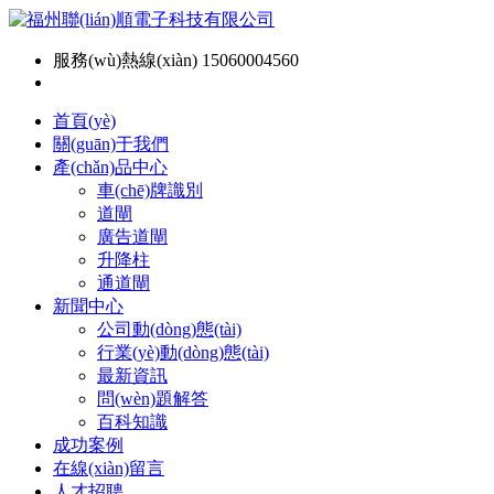
服務(wù)熱線(xiàn) 15060004560
首頁(yè)
關(guān)于我們
產(chǎn)品中心
車(chē)牌識別
道閘
廣告道閘
升降柱
通道閘
新聞中心
公司動(dòng)態(tài)
行業(yè)動(dòng)態(tài)
最新資訊
問(wèn)題解答
百科知識
成功案例
在線(xiàn)留言
人才招聘