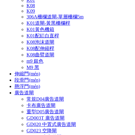
K01
K08
K09
306A柵欄道閘-單層柵欄5m
K01道閘-黃黑柵欄桿
K01黃色機箱
K01配紅白直桿
K08泡沫道閘
K08配伸縮桿
K08曲臂道閘
m9 銀色
M9 黑
伸縮門(mén)
段滑門(mén)
懸浮門(mén)
廣告道閘
常規D04廣告道閘
卡布廣告道閘
重型D05廣告道閘
GD003T 廣告道閘
GD020 中置式廣告道閘
GD023 空降閘