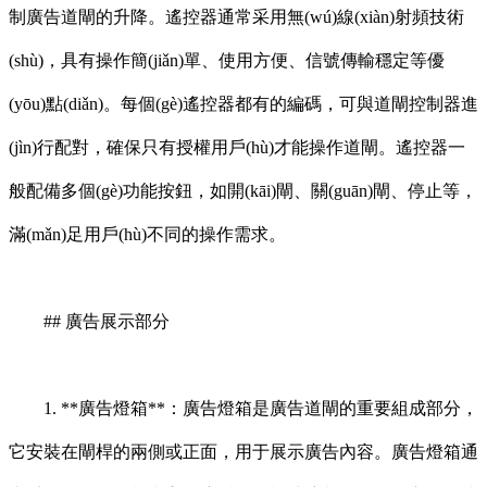
制廣告道閘的升降。遙控器通常采用無(wú)線(xiàn)射頻技術
(shù)，具有操作簡(jiǎn)單、使用方便、信號傳輸穩定等優
(yōu)點(diǎn)。每個(gè)遙控器都有的編碼，可與道閘控制器進
(jìn)行配對，確保只有授權用戶(hù)才能操作道閘。遙控器一
般配備多個(gè)功能按鈕，如開(kāi)閘、關(guān)閘、停止等，
滿(mǎn)足用戶(hù)不同的操作需求。
## 廣告展示部分
1. **廣告燈箱**：廣告燈箱是廣告道閘的重要組成部分，
它安裝在閘桿的兩側或正面，用于展示廣告內容。廣告燈箱通