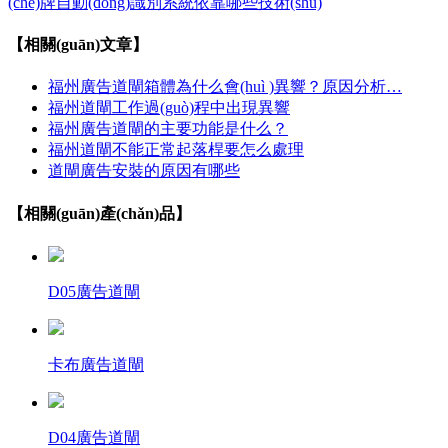
(chē)牌自動(dòng)識別系統依靠哪些技術(shù)
【相關(guān)文章】
福州廣告道閘箱體為什么會(huì )異響？原因分析…
福州道閘工作過(guò)程中出現異響
福州廣告道閘的主要功能是什么？
福州道閘不能正常起落桿要怎么處理
道閘廣告安裝的原因有哪些
【相關(guān)產(chǎn)品】
D05廣告道閘
卡布廣告道閘
D04廣告道閘