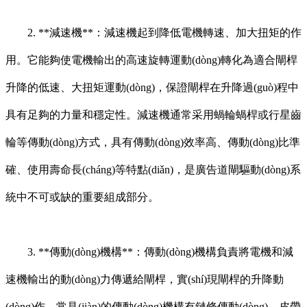
2. **減速機**：減速機起到降低電機轉速、加大扭矩的作
用。它能夠使電機輸出的高速旋轉運動(dòng)轉化為適合閘桿
升降的低速、大扭矩運動(dòng)，保證閘桿在升降過(guò)程中
具有足夠的力量和穩定性。減速機通常采用蝸輪蝸桿或行星齒
輪等傳動(dòng)方式，具有傳動(dòng)效率高、傳動(dòng)比準
確、使用壽命長(cháng)等特點(diǎn)，是廣告道閘驅動(dòng)系
統中不可或缺的重要組成部分。
3. **傳動(dòng)機構**：傳動(dòng)機構負責將電機和減
速機輸出的動(dòng)力傳遞給閘桿，實(shí)現閘桿的升降動
(dòng)作。常見(jiàn)的傳動(dòng)機構有鏈條傳動(dòng)、皮帶