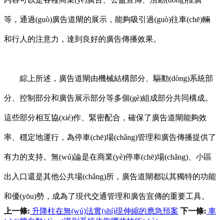
等，通過(guò)廣告道閘的展示，能夠吸引過(guò)往車(chē)輛
和行人的注意力，達到良好的廣告傳播效果。
綜上所述，廣告道閘由機械結構部分、驅動(dòng)系統部
分、控制部分和廣告展示部分等多個(gè)組成部分共同構成。
這些部分相互協(xié)作、緊密配合，確保了廣告道閘能夠效
率、穩定地運行，為停車(chē)場(chǎng)管理和廣告傳播提供了
有力的支持。無(wú)論是在商業(yè)停車(chē)場(chǎng)、小區
出入口還是其他公共場(chǎng)所，廣告道閘都以其獨特的功能
和優(yōu)勢，成為了現代交通管理和廣告宣傳的重要工具。
上一條:
升降柱在無(wú)法實(shí)現伸縮的應急預案
下一條:
車