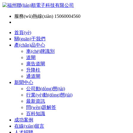
服務(wù)熱線(xiàn) 15060004560
首頁(yè)
關(guān)于我們
產(chǎn)品中心
車(chē)牌識別
道閘
廣告道閘
升降柱
通道閘
新聞中心
公司動(dòng)態(tài)
行業(yè)動(dòng)態(tài)
最新資訊
問(wèn)題解答
百科知識
成功案例
在線(xiàn)留言
人才招聘