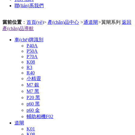
聯(lián)系我們
當前位置
：
首頁(yè)
>
產(chǎn)品中心
>
通道閘
>
翼閘系列
返回
產(chǎn)品導航
車(chē)牌識別
P40A
P50A
P70A
K08
R3
R40
小精靈
M7 銀
M7 黑
P20 黑
p60 黑
p60 金
輔助相機F02
道閘
K01
K08