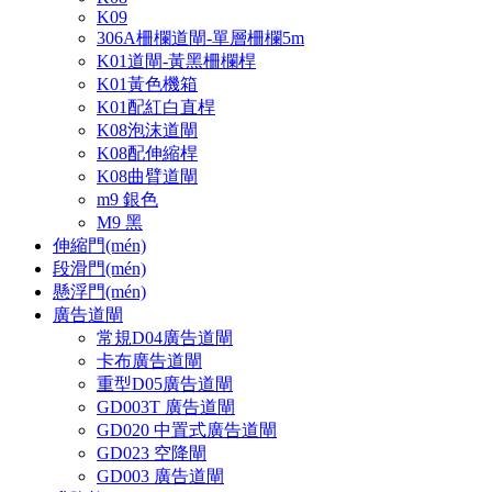
K09
306A柵欄道閘-單層柵欄5m
K01道閘-黃黑柵欄桿
K01黃色機箱
K01配紅白直桿
K08泡沫道閘
K08配伸縮桿
K08曲臂道閘
m9 銀色
M9 黑
伸縮門(mén)
段滑門(mén)
懸浮門(mén)
廣告道閘
常規D04廣告道閘
卡布廣告道閘
重型D05廣告道閘
GD003T 廣告道閘
GD020 中置式廣告道閘
GD023 空降閘
GD003 廣告道閘