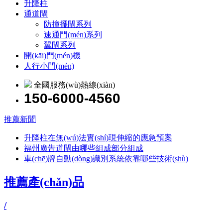
升降柱
通道閘
防撞擺閘系列
速通門(mén)系列
翼閘系列
開(kāi)門(mén)機
人行小門(mén)
全國服務(wù)熱線(xiàn)
150-6000-4560
推薦新聞
升降柱在無(wú)法實(shí)現伸縮的應急預案
福州廣告道閘由哪些組成部分組成
車(chē)牌自動(dòng)識別系統依靠哪些技術(shù)
推薦產(chǎn)品
/