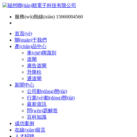
服務(wù)熱線(xiàn) 15060004560
首頁(yè)
關(guān)于我們
產(chǎn)品中心
車(chē)牌識別
道閘
廣告道閘
升降柱
通道閘
新聞中心
公司動(dòng)態(tài)
行業(yè)動(dòng)態(tài)
最新資訊
問(wèn)題解答
百科知識
成功案例
在線(xiàn)留言
人才招聘