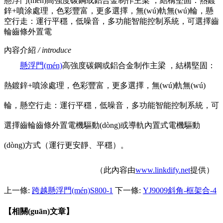
懸浮門(mén)高強度碳鋼或鋁合金制作主梁 ，結構堅固：熱鍍
鋅+噴涂處理，色彩豐富，更多選擇，無(wú)軌無(wú)輪，懸
空行走：運行平穩，低噪音，多功能智能控制系統，可選擇齒
輪齒條外置電
內容介紹
/ introduce
懸浮門(mén)
高強度碳鋼或鋁合金制作主梁 ，結構堅固：
熱鍍鋅+噴涂處理，色彩豐富，更多選擇，無(wú)軌無(wú)
輪，懸空行走：運行平穩，低噪音，多功能智能控制系統，可
選擇齒輪齒條外置電機驅動(dòng)或導軌內置式電機驅動
(dòng)方式（運行更安靜、平穩）。
（此內容由
www.linkdify.net
提供）
上一條:
跨越懸浮門(mén)S800-1
下一條:
YJ9009斜角-框架合-4
【相關(guān)文章】