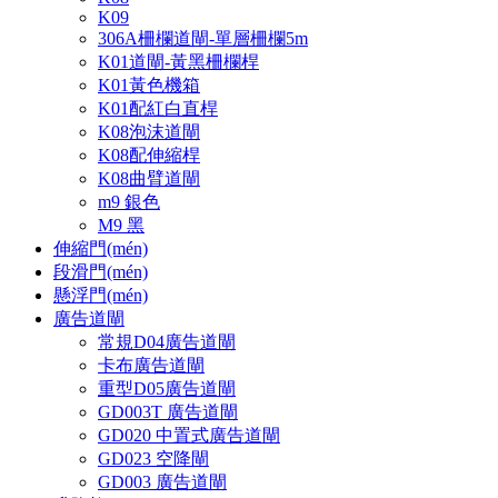
K09
306A柵欄道閘-單層柵欄5m
K01道閘-黃黑柵欄桿
K01黃色機箱
K01配紅白直桿
K08泡沫道閘
K08配伸縮桿
K08曲臂道閘
m9 銀色
M9 黑
伸縮門(mén)
段滑門(mén)
懸浮門(mén)
廣告道閘
常規D04廣告道閘
卡布廣告道閘
重型D05廣告道閘
GD003T 廣告道閘
GD020 中置式廣告道閘
GD023 空降閘
GD003 廣告道閘