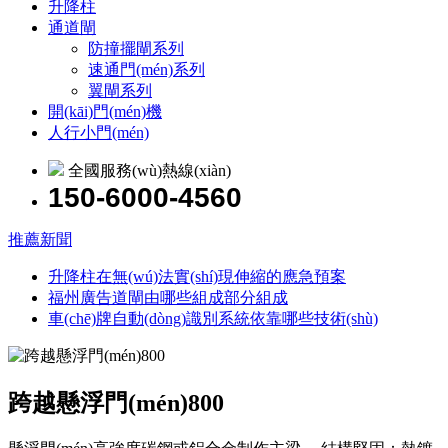
升降柱
通道閘
防撞擺閘系列
速通門(mén)系列
翼閘系列
開(kāi)門(mén)機
人行小門(mén)
全國服務(wù)熱線(xiàn)
150-6000-4560
推薦新聞
升降柱在無(wú)法實(shí)現伸縮的應急預案
福州廣告道閘由哪些組成部分組成
車(chē)牌自動(dòng)識別系統依靠哪些技術(shù)
跨越懸浮門(mén)800