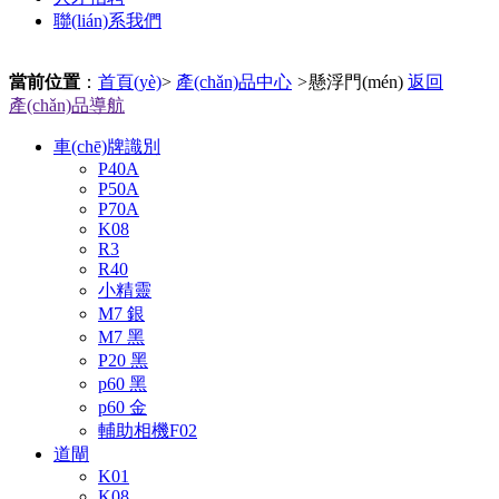
聯(lián)系我們
當前位置
：
首頁(yè)
>
產(chǎn)品中心
>
懸浮門(mén)
返回
產(chǎn)品導航
車(chē)牌識別
P40A
P50A
P70A
K08
R3
R40
小精靈
M7 銀
M7 黑
P20 黑
p60 黑
p60 金
輔助相機F02
道閘
K01
K08