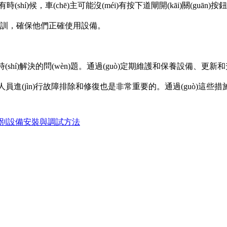
í)候，車(chē)主可能沒(méi)有按下道閘開(kāi)關(guān)
和培訓，確保他們正確使用設備。
及時(shí)解決的問(wèn)題。通過(guò)定期維護和保養設備、
維修人員進(jìn)行故障排除和修復也是非常重要的。通過(guò)這些措施
牌識別設備安裝與調試方法