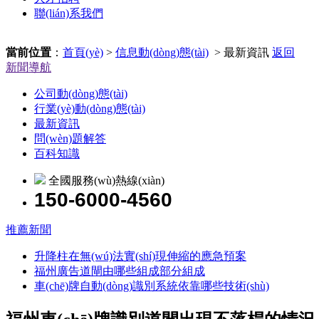
聯(lián)系我們
當前位置
：
首頁(yè)
>
信息動(dòng)態(tài)
> 最新資訊
返回
新聞導航
公司動(dòng)態(tài)
行業(yè)動(dòng)態(tài)
最新資訊
問(wèn)題解答
百科知識
全國服務(wù)熱線(xiàn)
150-6000-4560
推薦新聞
升降柱在無(wú)法實(shí)現伸縮的應急預案
福州廣告道閘由哪些組成部分組成
車(chē)牌自動(dòng)識別系統依靠哪些技術(shù)