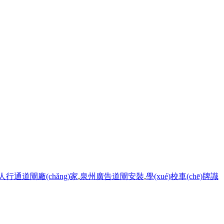
行通道閘廠(chǎng)家
,
泉州廣告道閘安裝
,
學(xué)校車(chē)牌識