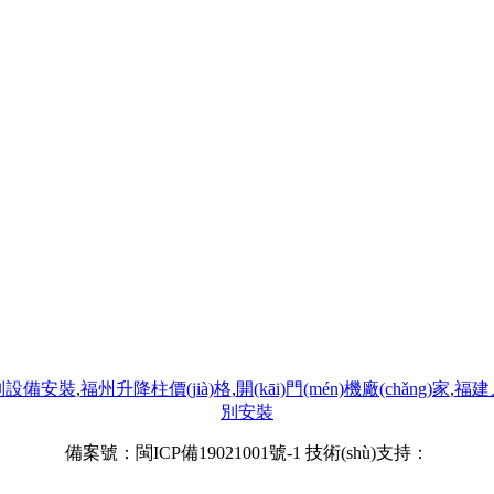
識別設備安裝
,
福州升降柱價(jià)格
,
開(kāi)門(mén)機廠(chǎng)家
,
福建人
別安裝
備案號：
閩ICP備19021001號-1
技術(shù)支持：