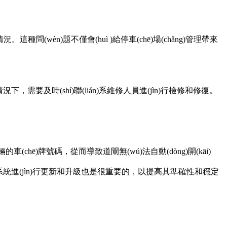
。這種問(wèn)題不僅會(huì )給停車(chē)場(chǎng)管理帶來
，需要及時(shí)聯(lián)系維修人員進(jìn)行檢修和修復。
車(chē)牌號碼，從而導致道閘無(wú)法自動(dòng)開(kāi)
牌識別系統進(jìn)行更新和升級也是很重要的，以提高其準確性和穩定