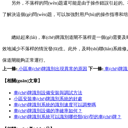
另外，不落桿的問(wèn)題還可能是由于操作錯誤引起的。有時(sh
了解決這個(gè)問(wèn)題，可以加強對用戶(hù)的操作指導
總結起來(lái)，車(chē)牌識別道閘不落桿是一個(gè)需要
效地減少不落桿的情況發(fā)生。此外，及時(shí)聯(lián)系
保道閘能夠正常運行。
上一條:
小區車(chē)牌識別出現異常的原因
下一條:
車(chē)
【相關(guān)文章】
車(chē)牌識別設備安裝與調試方法
小區安裝車(chē)牌識別系統的好處
車(chē)牌識別系統的識別速度可以調整嗎
車(chē)牌識別設備的準確率如何？
車(chē)牌識別系統可以識別哪些類(lèi)型的車(chē)牌？