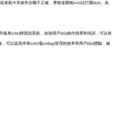
按鈕或者刷卡等操作步驟不正確，導致道閘無(wú)法打開(kāi)。為
更新和升級車(chē)牌識別系統、加強用戶(hù)操作指導和培訓，可以有
，可以提高停車(chē)場(chǎng)管理的效率和用戶(hù)體驗，確