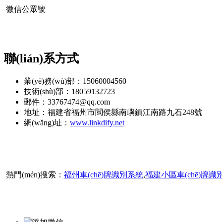
微信公眾號
聯(lián)系方式
業(yè)務(wù)部：15060004560
技術(shù)部：18059132723
郵件：33767474@qq.com
地址：福建省福州市閩侯縣南嶼鎮江南路九石248號
網(wǎng)址：
www.linkdify.net
熱門(mén)搜索：
福州車(chē)牌識別系統
,
福建小區車(chē)牌