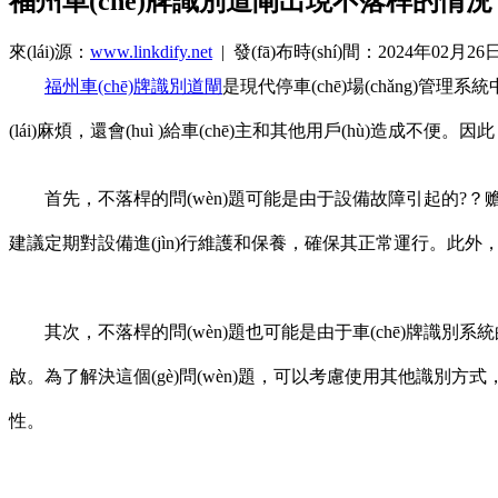
福州車(chē)牌識別道閘出現不落桿的情況
來(lái)源：
www.linkdify.net
| 發(fā)布時(shí)間：2024年02月26
福州車(chē)牌識別道閘
是現代停車(chē)場(chǎng)管理系統
(lái)麻煩，還會(huì )給車(chē)主和其他用戶(hù)造成不便。
首先，不落桿的問(wèn)題可能是由于設備故障引起的?？赡苁
建議定期對設備進(jìn)行維護和保養，確保其正常運行。此外
其次，不落桿的問(wèn)題也可能是由于車(chē)牌識別系統的錯
啟。為了解決這個(gè)問(wèn)題，可以考慮使用其他識別方式
性。