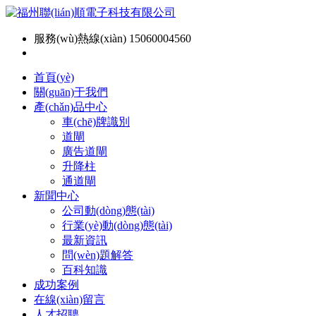
服務(wù)熱線(xiàn) 15060004560
首頁(yè)
關(guān)于我們
產(chǎn)品中心
車(chē)牌識別
道閘
廣告道閘
升降柱
通道閘
新聞中心
公司動(dòng)態(tài)
行業(yè)動(dòng)態(tài)
最新資訊
問(wèn)題解答
百科知識
成功案例
在線(xiàn)留言
人才招聘