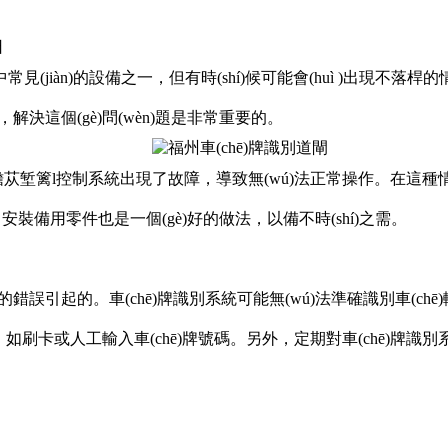
日
中常見(jiàn)的設備之一，但有時(shí)候可能會(huì )出現不落桿的情況
因此，解決這個(gè)問(wèn)題是非常重要的。
堑篱l控制系統出現了故障，導致無(wú)法正常操作。在這種情況下
，安裝備用零件也是一個(gè)好的做法，以備不時(shí)之需。
誤引起的。車(chē)牌識別系統可能無(wú)法準確識別車(chē)輛的
，如刷卡或人工輸入車(chē)牌號碼。另外，定期對車(chē)